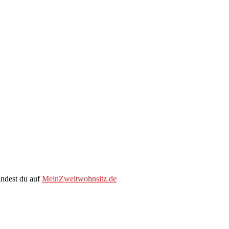
indest du auf
MeinZweitwohnsitz.de