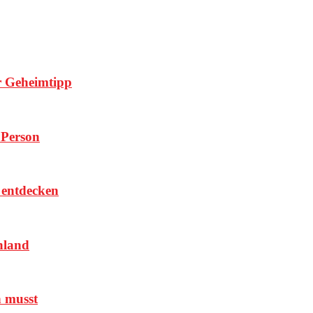
er Geheimtipp
 Person
r entdecken
hland
n musst