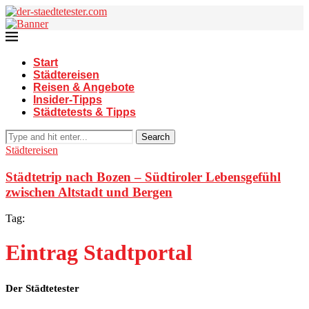
Start
Städtereisen
Reisen & Angebote
Insider-Tipps
Städtetests & Tipps
Search
Städtereisen
R
Städtetrip nach Bozen – Südtiroler Lebensgefühl
zwischen Altstadt und Bergen
Tag:
Eintrag Stadtportal
Der Städtetester