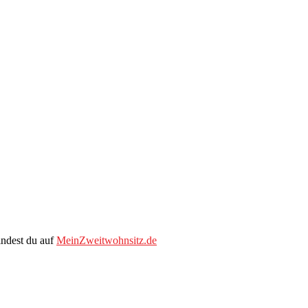
indest du auf
MeinZweitwohnsitz.de