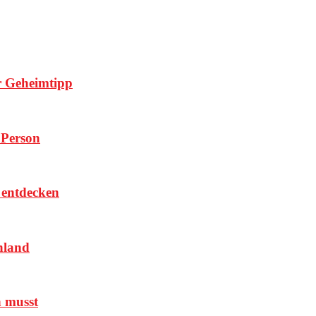
er Geheimtipp
 Person
r entdecken
hland
n musst