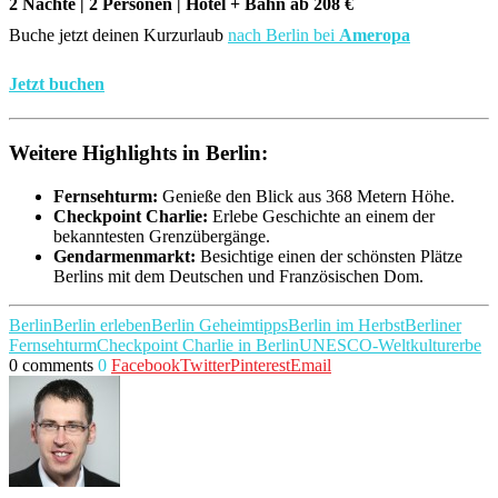
2 Nächte | 2 Personen | Hotel + Bahn ab 208 €
Buche jetzt deinen Kurzurlaub
nach Berlin bei
Ameropa
Jetzt buchen
Weitere Highlights in Berlin:
Fernsehturm:
Genieße den Blick aus 368 Metern Höhe.
Checkpoint Charlie:
Erlebe Geschichte an einem der
bekanntesten Grenzübergänge.
Gendarmenmarkt:
Besichtige einen der schönsten Plätze
Berlins mit dem Deutschen und Französischen Dom.
Berlin
Berlin erleben
Berlin Geheimtipps
Berlin im Herbst
Berliner
Fernsehturm
Checkpoint Charlie in Berlin
UNESCO-Weltkulturerbe
0 comments
0
Facebook
Twitter
Pinterest
Email